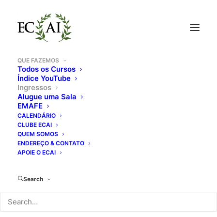
QUE FAZEMOS
Todos os Cursos
INGRESSOS
Índice YouTube
Ingressos
Alugue uma Sala
EMAFE
SÓCIOS DO CLUBE ECAI
CALENDÁRIO
Envie uma mensagem via email ou no formulário
CLUBE ECAI
QUEM SOMOS
desta página, e nós reservaremos seu ingresso.
ENDEREÇO & CONTATO
APOIE O ECAI
PÚBLICO EM GERAL
Clique no botão verde abaixo ou compre na
Search
bilheteria do ECAI.